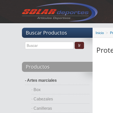
Vacio
Buscar Productos
Inicio
P
Prot
Productos
- Artes marciales
· Box
· Cabezales
· Canilleras