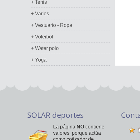
+ Tenis
+ Varios
+ Vestuario - Ropa
+ Voleibol
+ Water polo
+ Yoga
SOLAR deportes
Cont
La página
NO
contiene
valores, porque actúa
como cotizador de