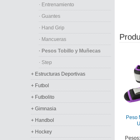
· Entrenamiento
· Guantes
· Hand Grip
Produ
· Mancueras
· Pesos Tobillo y Muñecas
· Step
+ Estructuras Deportivas
+ Futbol
+ Futbolito
+ Gimnasia
Peso M
+ Handbol
U
+ Hockey
Pesos: 