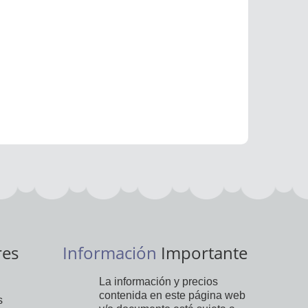
res
Información
Importante
La información y precios
contenida en este página web
s