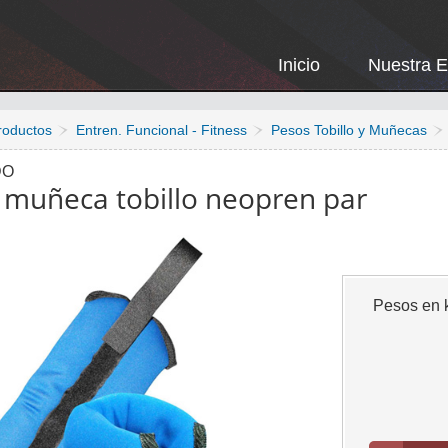
Inicio
Nuestra 
roductos
Entren. Funcional - Fitness
Pesos Tobillo y Muñecas
DO
 muñeca tobillo neopren par
Pesos en k