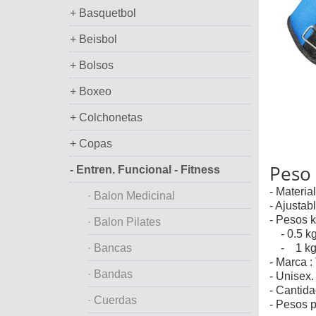
+ Basquetbol
+ Beisbol
+ Bolsos
+ Boxeo
+ Colchonetas
+ Copas
Peso 
- Entren. Funcional - Fitness
- Materia
· Balon Medicinal
- Ajustab
- Pesos k
· Balon Pilates
- 0.5 kg
· Bancas
- 1 kg. 
- Marca :
· Bandas
- Unisex.
- Cantida
· Cuerdas
- Pesos p