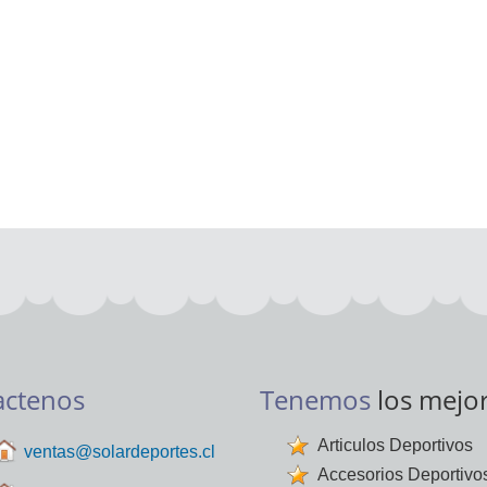
actenos
Tenemos
los mejo
Articulos Deportivos
ventas@solardeportes.cl
Accesorios Deportivo