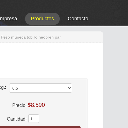
Empresa
Productos
Contacto
Peso muñeca tobillo neopren par
g.:
$8.590
Precio:
Cantidad: