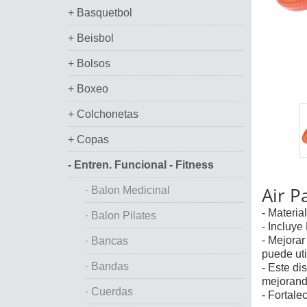
+ Basquetbol
+ Beisbol
+ Bolsos
+ Boxeo
+ Colchonetas
+ Copas
- Entren. Funcional - Fitness
Air P
· Balon Medicinal
- Materia
· Balon Pilates
- Incluye
- Mejorar
· Bancas
puede uti
· Bandas
- Este di
mejorando
· Cuerdas
- Fortale