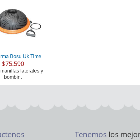
orma Bosu Uk Time
$75.590
 manillas laterales y
bombin.
actenos
Tenemos
los mejo