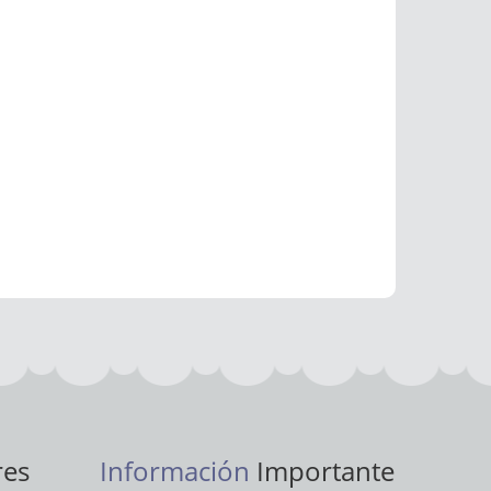
res
Información
Importante