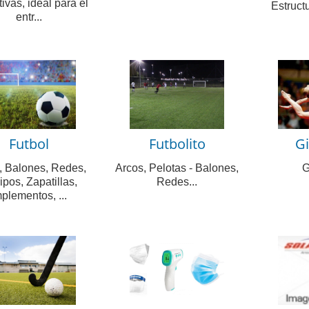
ivas, ideal para el
Estruct
entr...
Futbol
Futbolito
G
, Balones, Redes,
Arcos, Pelotas - Balones,
G
pos, Zapatillas,
Redes...
plementos, ...