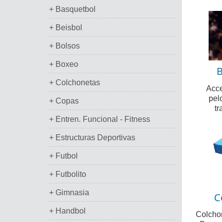
+ Basquetbol
+ Beisbol
+ Bolsos
+ Boxeo
B
+ Colchonetas
Acce
pelo
+ Copas
tr
+ Entren. Funcional - Fitness
+ Estructuras Deportivas
+ Futbol
+ Futbolito
+ Gimnasia
C
+ Handbol
Colchon