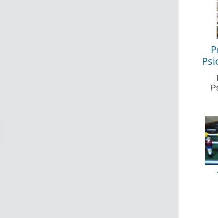
P
Psi
Ps