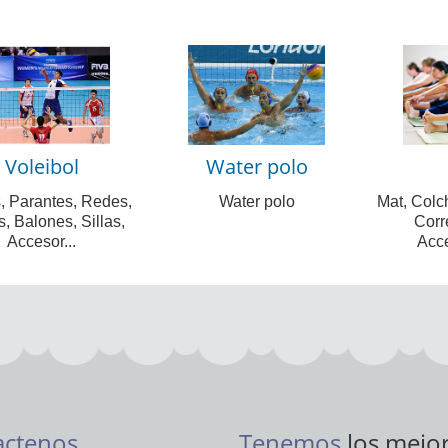
Voleibol
Water polo
, Parantes, Redes,
Water polo
Mat, Colch
, Balones, Sillas,
Corr
Accesor...
Acce
actenos
Tenemos
los mejo