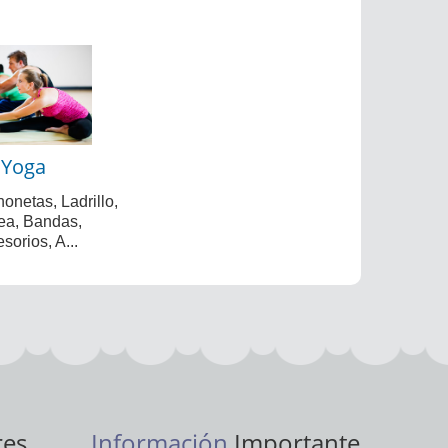
Yoga
onetas, Ladrillo,
ea, Bandas,
sorios, A...
res
Información
Importante