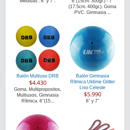
Medidas : 6" y 7".
6"(15cm. 300gr.) - 7"
(17.5cm. 400gr.). Goma
PVC. Gimnasia ...
Balón Multiuso DRB
Balón Gimnasia
$4.430
Rítmica Uktime Glitter
Liso Celeste
Goma. Multipropositos,
$5.990
Multiusos, Gimnasia
Rítmica. 6"(15...
6" y 7"