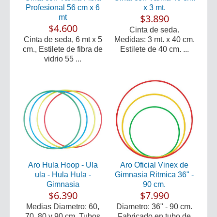
Profesional 56 cm x 6
x 3 mt.
$3.890
mt
$4.600
Cinta de seda.
Cinta de seda, 6 mt x 5
Medidas: 3 mt. x 40 cm.
cm., Estilete de fibra de
Estilete de 40 cm. ...
vidrio 55 ...
Aro Hula Hoop - Ula
Aro Oficial Vinex de
ula - Hula Hula -
Gimnasia Ritmica 36" -
Gimnasia
90 cm.
$6.390
$7.990
Medias Diametro: 60,
Diametro: 36" - 90 cm.
70, 80 y 90 cm. Tubos
Fabricado en tubo de