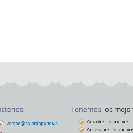
actenos
Tenemos
los mejo
Articulos Deportivos
ventas@solardeportes.cl
Accesorios Deportivo