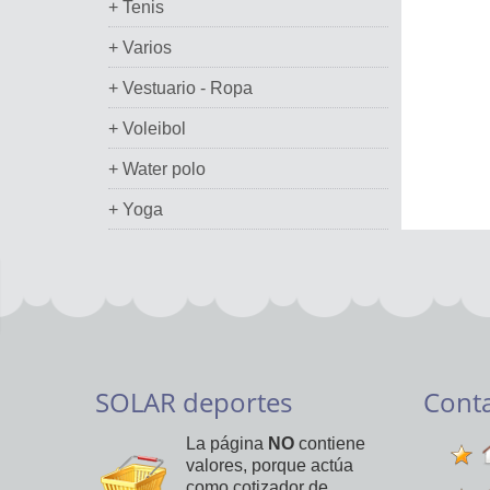
+ Tenis
+ Varios
+ Vestuario - Ropa
+ Voleibol
+ Water polo
+ Yoga
SOLAR deportes
Cont
La página
NO
contiene
valores, porque actúa
como cotizador de