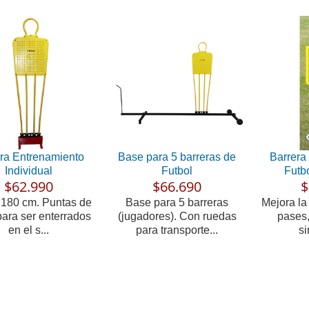
ra Entrenamiento
Base para 5 barreras de
Barrera
Individual
Futbol
Futb
$62.990
$66.690
$
: 180 cm. Puntas de
Base para 5 barreras
Mejora la 
para ser enterrados
(jugadores). Con ruedas
pases, 
en el s...
para transporte...
si