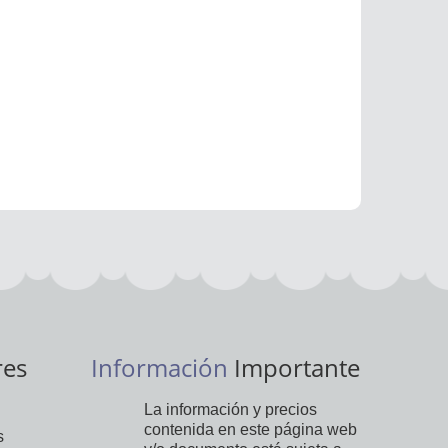
res
Información
Importante
La información y precios
contenida en este página web
s