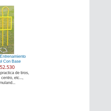
 Entrenamiento
ol Con Base
52.530
practica de tiros,
centro, etc...,
muland...