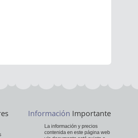
res
Información
Importante
La información y precios
contenida en este página web
s