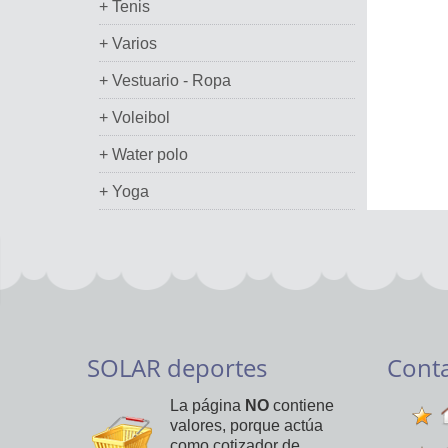
+ Tenis
+ Varios
+ Vestuario - Ropa
+ Voleibol
+ Water polo
+ Yoga
SOLAR deportes
Cont
La página
NO
contiene
valores, porque actúa
como cotizador de