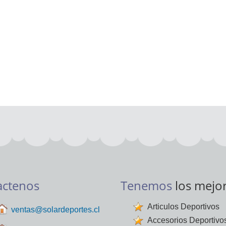
actenos
Tenemos
los mejo
Articulos Deportivos
ventas@solardeportes.cl
Accesorios Deportivo