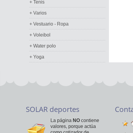
+ Tenis
+ Varios
+ Vestuario - Ropa
+ Voleibol
+ Water polo
+ Yoga
SOLAR deportes
Cont
La página
NO
contiene
valores, porque actúa
como cotizador de