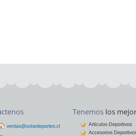
actenos
Tenemos
los mejo
Articulos Deportivos
ventas@solardeportes.cl
Accesorios Deportivo