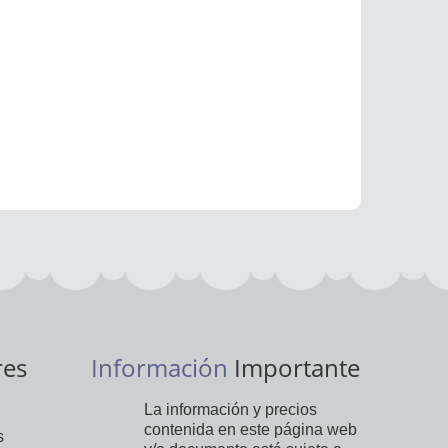
res
Información
Importante
La información y precios
contenida en este página web
s