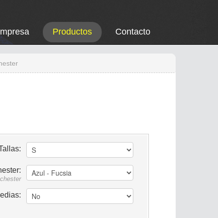
Empresa
Productos
Contacto
hester
Tallas:
ester:
chester
edias: