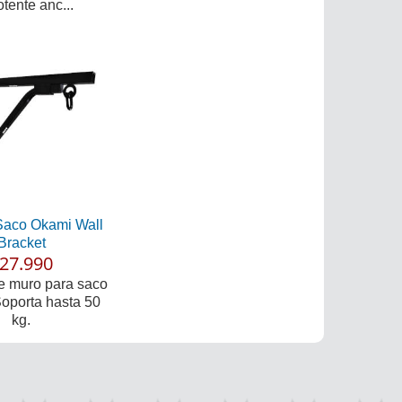
tente anc...
Saco Okami Wall
Bracket
27.990
e muro para saco
Soporta hasta 50
kg.