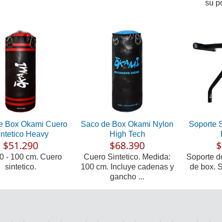
su po
e Box Okami Cuero
Saco de Box Okami Nylon
Soporte 
intetico Heavy
High Tech
$51.290
$68.390
$
80 - 100 cm. Cuero
Cuero Sintetico. Medida:
Soporte d
sintetico.
100 cm. Incluye cadenas y
de box. 
gancho ...