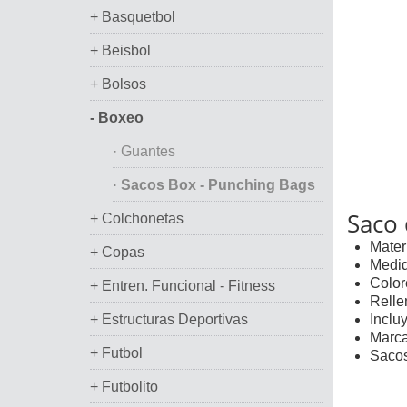
+ Basquetbol
+ Beisbol
+ Bolsos
- Boxeo
· Guantes
· Sacos Box - Punching Bags
Saco
+ Colchonetas
Materi
+ Copas
Medid
Color
+ Entren. Funcional - Fitness
Rellen
+ Estructuras Deportivas
Inclu
Marca
+ Futbol
Sacos
+ Futbolito