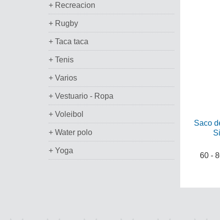
+ Recreacion
+ Rugby
+ Taca taca
+ Tenis
+ Varios
+ Vestuario - Ropa
+ Voleibol
Saco d
+ Water polo
S
+ Yoga
60 - 