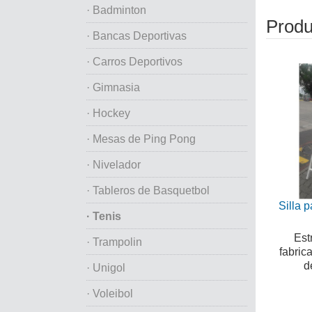
· Badminton
Produ
· Bancas Deportivas
· Carros Deportivos
· Gimnasia
· Hockey
· Mesas de Ping Pong
· Nivelador
· Tableros de Basquetbol
Silla p
· Tenis
Est
· Trampolin
fabric
d
· Unigol
· Voleibol