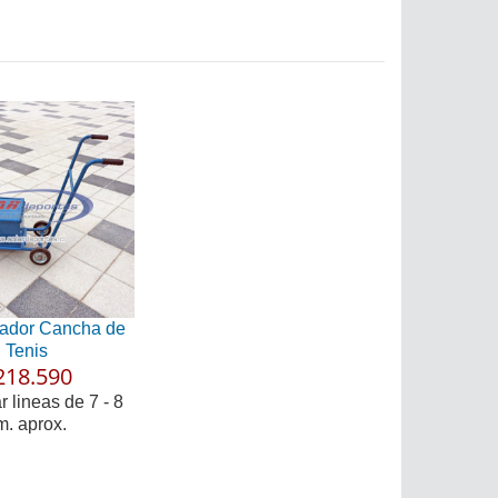
zador Cancha de
Tenis
218.590
 lineas de 7 - 8
m. aprox.