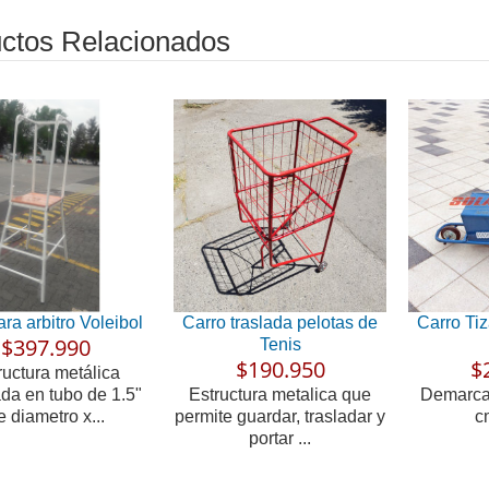
ctos Relacionados
ara arbitro Voleibol
Carro traslada pelotas de
Carro Ti
$397.990
Tenis
$190.950
$
ructura metálica
ada en tubo de 1.5"
Estructura metalica que
Demarcar
e diametro x...
permite guardar, trasladar y
c
portar ...