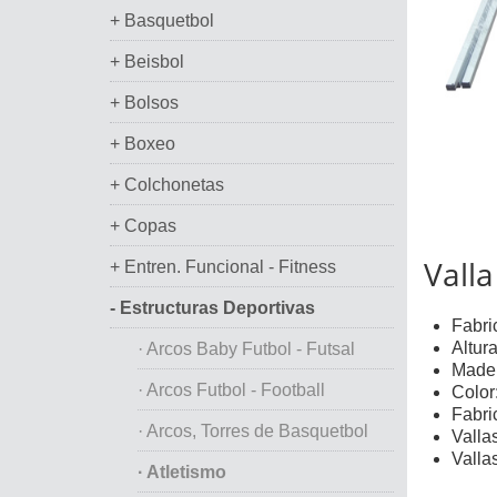
+ Basquetbol
+ Beisbol
+ Bolsos
+ Boxeo
+ Colchonetas
+ Copas
Vall
+ Entren. Funcional - Fitness
- Estructuras Deportivas
Fabri
Altura
· Arcos Baby Futbol - Futsal
Mader
· Arcos Futbol - Football
Color
Fabri
· Arcos, Torres de Basquetbol
Vallas
Vallas
· Atletismo