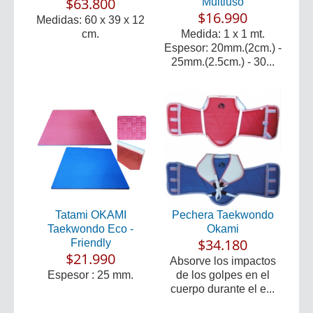
$63.800
Multiuso
$16.990
Medidas: 60 x 39 x 12
cm.
Medida: 1 x 1 mt.
Espesor: 20mm.(2cm.) -
25mm.(2.5cm.) - 30...
Tatami OKAMI
Pechera Taekwondo
Taekwondo Eco -
Okami
$34.180
Friendly
$21.990
Absorve los impactos
Espesor : 25 mm.
de los golpes en el
cuerpo durante el e...