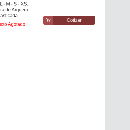
 L - M - S - XS.
era de Arquero
lasticada
Cotizar
cto Agotado