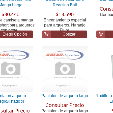
Manga Larga
Reaction Ball
Consu
$30.440
$13.590
Bermud
de camiseta manga
Entrenamiento especial
 short para arqueros
para arqueros. Naranjo
con prote...
Fluor.
Elegir Opción
Cotizar
ntalon arquero
Pantalon de arquero largo
Rodiller
egro/listado xl
E
Consultar Precio
sultar Precio
Pantalon de arquero largo