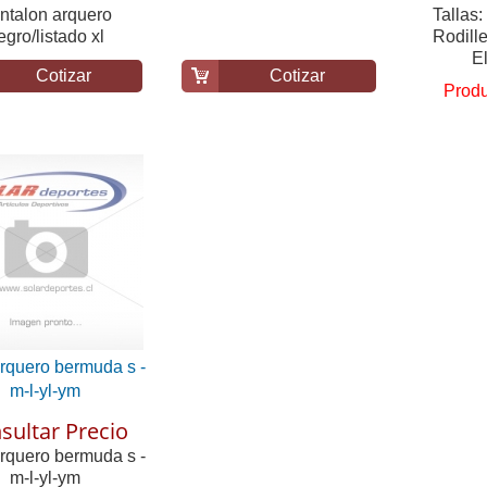
ntalon arquero
Tallas:
egro/listado xl
Rodill
E
Cotizar
Cotizar
Produ
arquero bermuda s -
m-l-yl-ym
sultar Precio
arquero bermuda s -
m-l-yl-ym