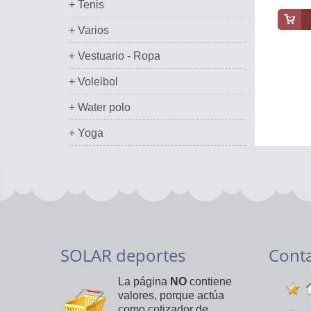
+ Tenis
+ Varios
+ Vestuario - Ropa
+ Voleibol
+ Water polo
+ Yoga
SOLAR deportes
Cont
La página
NO
contiene
valores, porque actúa
como cotizador de