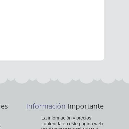
res
Información
Importante
La información y precios
contenida en este página web
s