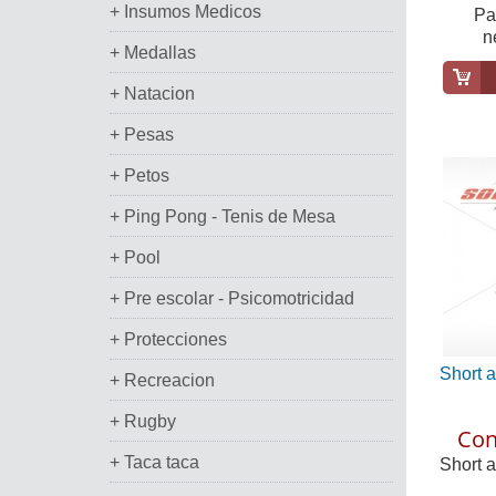
+ Insumos Medicos
Pa
n
+ Medallas
+ Natacion
+ Pesas
+ Petos
+ Ping Pong - Tenis de Mesa
+ Pool
+ Pre escolar - Psicomotricidad
+ Protecciones
Short 
+ Recreacion
+ Rugby
Con
+ Taca taca
Short 