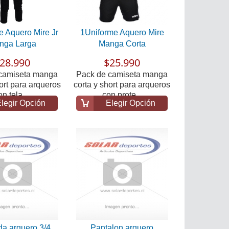
e Aquero Mire Jr
1Uniforme Aquero Mire
nga Larga
Manga Corta
28.990
$25.990
camiseta manga
Pack de camiseta manga
ort para arqueros
corta y short para arqueros
n tela ...
con prote...
legir Opción
Elegir Opción
a arquero 3/4
Pantalon arquero