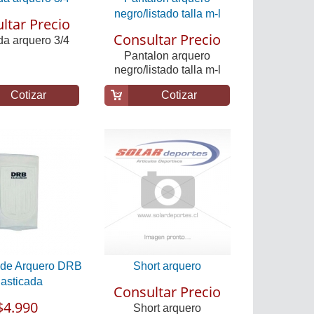
negro/listado talla m-l
ltar Precio
Consultar Precio
a arquero 3/4
Pantalon arquero
negro/listado talla m-l
Cotizar
Cotizar
a de Arquero DRB
Short arquero
lasticada
Consultar Precio
$4.990
Short arquero