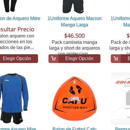
on de Arquero Mitre
1Uniforme Aquero Macron
1Uniform
Manga Larga
Ma
sultar Precio
$46.500
$
alon arquero con
tecciones en los
Pack camiseta manga
Pack de 
ados de las pie...
larga y short de arqueros
larga y sh
con proteccion...
co
Elegir Opción
Elegir Opción
E
orme Aquero Mire
Balon de Futbol Cafu
Bermud