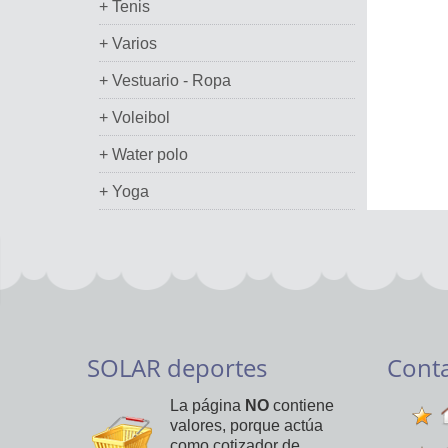
+ Tenis
+ Varios
+ Vestuario - Ropa
+ Voleibol
+ Water polo
+ Yoga
SOLAR deportes
Cont
La página
NO
contiene
valores, porque actúa
como cotizador de