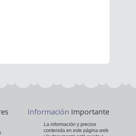
res
Información
Importante
La información y precios
contenida en este página web
s