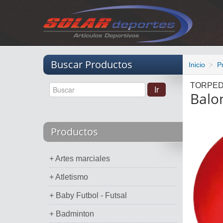
Vacio
Buscar Productos
Inicio
P
TORPE
Balon
Productos
+ Artes marciales
+ Atletismo
+ Baby Futbol - Futsal
+ Badminton