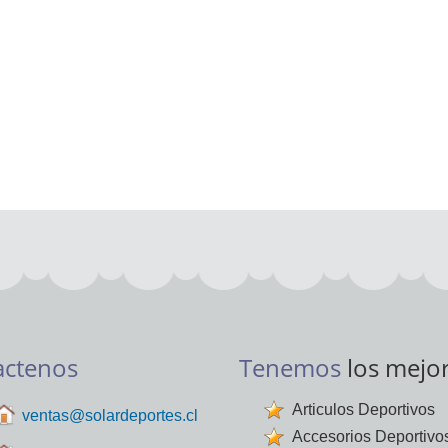
actenos
Tenemos
los mejo
Articulos Deportivos
ventas@solardeportes.cl
Accesorios Deportivo