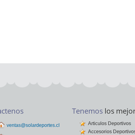
actenos
Tenemos
los mejo
Articulos Deportivos
ventas@solardeportes.cl
Accesorios Deportivo