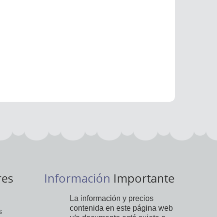
res
Información
Importante
La información y precios
contenida en este página web
s