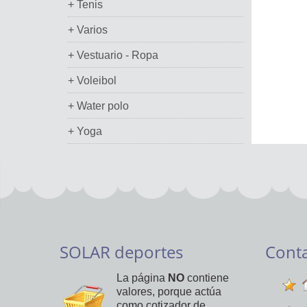
+ Tenis
+ Varios
+ Vestuario - Ropa
+ Voleibol
+ Water polo
+ Yoga
SOLAR deportes
Cont
La página
NO
contiene
valores, porque actúa
como cotizador de